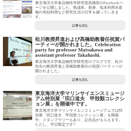
東京海洋大学食品物性学研究室髙橋班のFacebookペ
ージを公開しました。熟成魚、刺身、低未利用水産
物の有効利用など研究生活の日常を綴っていきま
す。
記事を読む
松川教授昇進および髙橋助教着任祝賀パ
ーティーが開かれました。Celebration
party for professor Matsukawa and
assistant professor Takahashi.
東京海洋大学食品物性学研究室のブログです。松川
先生の教授昇進と高橋助教着任の祝賀パーティーが
開かれました。
記事を読む
東京海洋大学マリンサイエンスミュージ
アム特別展「田口道夫 甲殻類コレクシ
ョン展」を開催中です。
東京海洋大学マリンサイエンスミュージアムでは特
別展「田口道夫 甲殻類コレクション展」を開催
中。スタンプラリーもあり、記念品がもらえます。
ただし、平日限定です!!