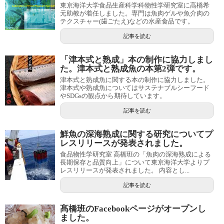
東京海洋大学食品生産科学科物性学研究室に高橋希
元助教が着任しました。専門は魚肉ゲルや魚介肉の
テクスチャー(歯ごたえ)などの水産食品です。
記事を読む
「津本式と熟成」本の制作に協力しまし
た。津本式と熟成魚の本第2弾です。
津本式と熟成魚に関する本の制作に協力しました。
津本式や熟成魚についてはサステナブルシーフード
やSDGsの観点から期待しています。
記事を読む
鮮魚の深海熟成に関する研究についてプ
レスリリースが発表されました。
食品物性学研究室 高橋班の「魚肉の深海熟成による
長期保存と品質向上」について東京海洋大学よりプ
レスリリースが発表されました。 内容とし...
記事を読む
髙橋班のFacebookページがオープンし
ました。